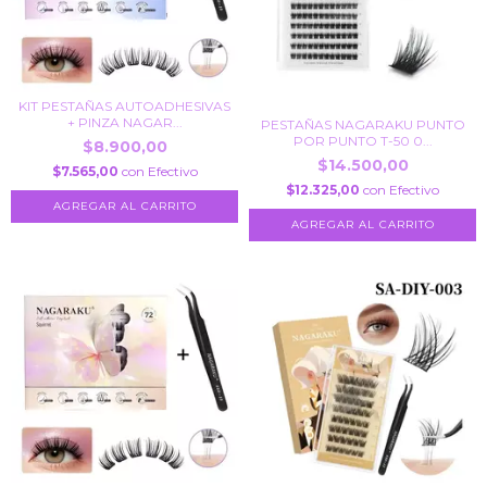
KIT PESTAÑAS AUTOADHESIVAS
+ PINZA NAGAR...
PESTAÑAS NAGARAKU PUNTO
POR PUNTO T-50 0...
$8.900,00
$14.500,00
$7.565,00
con
Efectivo
$12.325,00
con
Efectivo