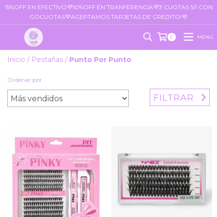
15%OFF EN EFECTIVO💜10%OFF EN TRANFERENCIA💜3 CUOTAS S/I CON
GOCUOTAS💜ACEPTAMOS TARJETAS DE CREDITO!💜
MENÚ
0
Inicio
/
Pestañas
/
Punto Por Punto
Ordenar por
FILTRAR