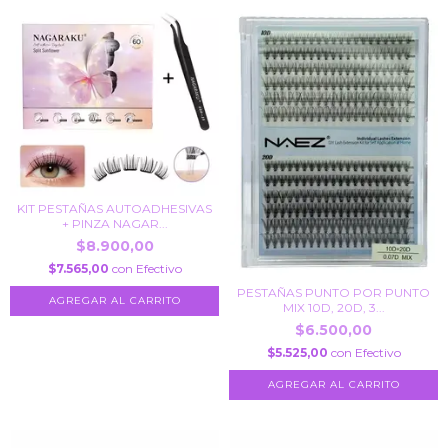
KIT PESTAÑAS AUTOADHESIVAS
+ PINZA NAGAR...
$8.900,00
$7.565,00
con
Efectivo
PESTAÑAS PUNTO POR PUNTO
MIX 10D, 20D, 3...
$6.500,00
$5.525,00
con
Efectivo
AGREGAR AL CARRITO