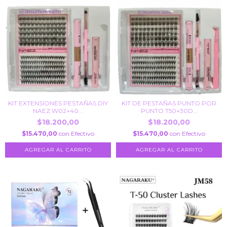
KIT EXTENSIONES PESTAÑAS DIY
KIT DE PESTAÑAS PUNTO POR
NAEZ W02+40...
PUNTO T50+30D...
$18.200,00
$18.200,00
$15.470,00
con
Efectivo
$15.470,00
con
Efectivo