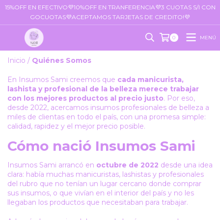
15%OFF EN EFECTIVO💜10%OFF EN TRANFERENCIA💜3 CUOTAS S/I CON
GOCUOTAS💜ACEPTAMOS TARJETAS DE CREDITO!💜
MENÚ
0
Inicio
/
Quiénes Somos
En Insumos Sami creemos que
cada manicurista,
lashista y profesional de la belleza merece trabajar
con los mejores productos al precio justo
. Por eso,
desde 2022, acercamos insumos profesionales de belleza a
miles de clientas en todo el país, con una promesa simple:
calidad, rapidez y el mejor precio posible.
Cómo nació Insumos Sami
Insumos Sami arrancó en
octubre de 2022
desde una idea
clara: había muchas manicuristas, lashistas y profesionales
del rubro que no tenían un lugar cercano donde comprar
sus insumos, o que vivían en el interior del país y no les
llegaban los productos que necesitaban para trabajar.