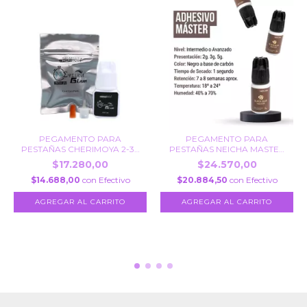
PEGAMENTO PARA
PEGAMENTO PARA
PESTAÑAS CHERIMOYA 2-3S
PESTAÑAS NEICHA MASTER
5...
2G
$17.280,00
$24.570,00
$14.688,00
con
Efectivo
$20.884,50
con
Efectivo