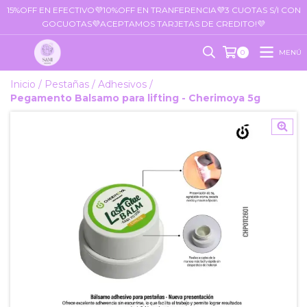
15%OFF EN EFECTIVO💜10%OFF EN TRANFERENCIA💜3 CUOTAS S/I CON
GOCUOTAS💜ACEPTAMOS TARJETAS DE CREDITO!💜
MENÚ
0
Inicio
/
Pestañas
/
Adhesivos
/
Pegamento Balsamo para lifting - Cherimoya 5g