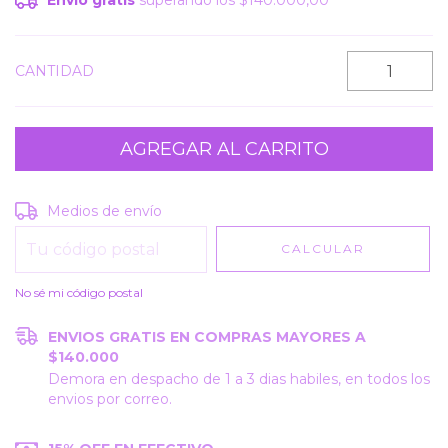
Envío gratis
superando los
$140.000,00
CANTIDAD
Entregas para el CP:
CAMBIAR CP
Medios de envío
CALCULAR
No sé mi código postal
ENVIOS GRATIS EN COMPRAS MAYORES A
$140.000
Demora en despacho de 1 a 3 dias habiles, en todos los
envios por correo.